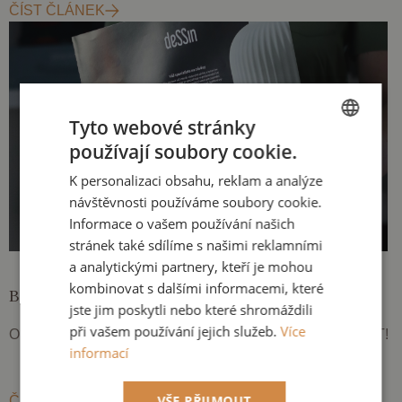
ČÍST ČLÁNEK
Tyto webové stránky
používají soubory cookie.
CZECH
K personalizaci obsahu, reklam a analýze
ENGLISH
návštěvnosti používáme soubory cookie.
Informace o vašem používání našich
stránek také sdílíme s našimi reklamními
a analytickými partnery, kteří je mohou
kombinovat s dalšími informacemi, které
Byli jsme v novinách WHAT
jste jim poskytli nebo které shromáždili
při vašem používání jejich služeb.
Více
Objevili jsme se na vnitřní obálce lifestylových novin WHAT!
informací
VŠE PŘIJMOUT
ČÍST ČLÁNEK