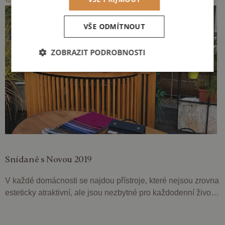
VŠE ODMÍTNOUT
ZOBRAZIT PODROBNOSTI
Nezbytně
Výkonové
Soubory
nutné
soubory
cílení
soubory
Funkční soubory
Snídaně s Novou 2019
V každé domácnosti se najdou přístroje, které nejsou zrovna
esteticky atraktivní, ale jsou nezbytné pro každodenní život.
Nezbytně nutné soubory
Výkonové soubory
Mezi nejčastější patří boiler, kotel, pračka a sušička. Pokud
Soubory cílení
Funkční soubory
hledáte způsob, jak tyto přístroje elegantně zakrýt, máme pro