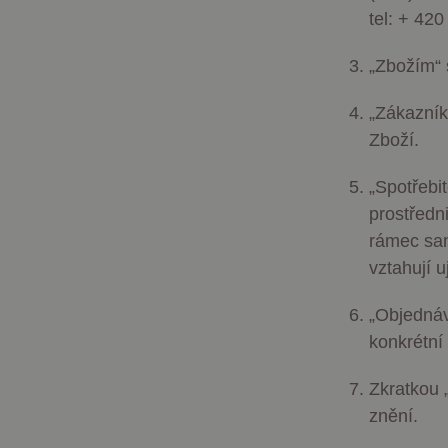
tel: + 42
„
Zbožím
“
„
Zákazní
Zboží.
„
Spotřebi
prostředn
rámec sam
vztahují 
„
Objedná
konkrétní
Zkratkou 
znění.