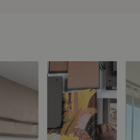
Obchodní podmínky
ssin Atelier“
ier s.r.o., DIČ (VAT): CZ19234562, sídlem: Černomořská 