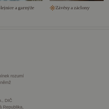
natelier.cz
lejnice a garnýže
Závěsy a záclony
e 2919/1,
a
mínek rozumí
v němž
o., DIČ
ká
Republika,