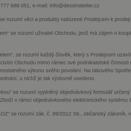
0 777 688 051, e-mail: info@dessinatelier.cz
 se rozumí věci a produkty nabízené Prodejcem k prodej
kem
“ se rozumí uživatel Obchodu, jenž má zájem o koupi
telem
“, se rozumí každý člověk, který s Prodejcem uzav
ictvím Obchodu mimo rámec své podnikatelské činnosti
ostatného výkonu svého povolání. Na takového Spotřeb
ujednání, u nichž je tak výslovně uvedeno.
vkou
“ se rozumí vyplněný objednávkový formulář určený
 Zboží v rámci objednávkového elektronického systému
„
OZ
“ se rozumí zák. č. 89/2012 Sb., občanský zákoník, 