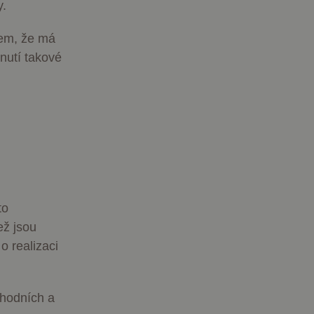
y.
cem, že má
nutí takové
to
ež jsou
o realizaci
chodních a