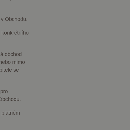
i v Obchodu.
 konkrétního
írá obchod
 nebo mimo
itele se
 pro
 Obchodu.
v platném