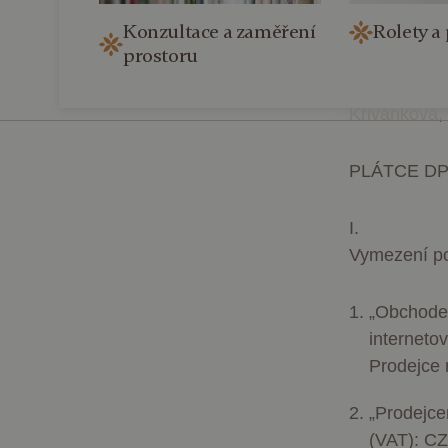
101 00, Če
Konzultace a zaměření
Rolety a 
prostoru
Adresa prov
Praha – Žiž
Křivánková,
PLÁTCE D
I.
Vymezení p
„
Obchod
interneto
Prodejce 
„
Prodejc
(VAT): C