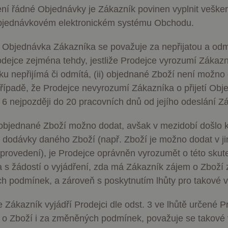
ní řádné Objednávky je Zákazník povinen vyplnit veške
objednávkovém elektronickém systému Obchodu.
Poskytovatel /
Poskytovatel /
Vyprší
Popis
Vyprší
Popis
Objednávka Zákazníka se považuje za nepřijatou a odm
tovatel /
Doména
Doména
Vyprší
Popis
éna
odejce zejména tehdy, jestliže Prodejce vyrozumí Zákazní
1 rok
Tento název souboru cookie je spojen s Google Universal An
Zavřením
Ukládá aktuální jazyk. Ve výchozím nasta
Google LLC
OnTheGoSystems
uage
1
významná aktualizace běžněji používané analytické služb
prohlížeče
cookie nastaven pouze pro přihlášené už
.dessinatelier.cz
zásadách ochrany soukromí společnosti Google
Ltd.
2
Používá Facebook k poskytování řady reklamních produktů, jak
 Platform
u nepřijímá či odmítá, (ii) objednané Zboží není možno 
měsíc
soubor cookie se používá k rozlišení jedinečných uživatel
povolíte jazykový soubor cookie pro podp
www.dessinatelier.cz
měsíce
reálném čase od inzerentů třetích stran
náhodně vygenerovaného čísla jako identifikátoru klienta.
bude tento soubor cookie nastaven také pr
4
inatelier.cz
řípadě, že Prodejce nevyrozumí Zákazníka o přijetí Obj
každého požadavku na stránku na webu a slouží k výpočt
nejsou přihlášeni.
týdny
návštěvnících, relacích a kampaních pro analytické přehl
du 6 nejpozději do 20 pracovních dnů od jejího odeslání 
1 rok 1
Tento soubor cookie nastavuje společnost Doubleclick a prová
le LLC
.dessinatelier.cz
1 rok
Tento soubor cookie používá Google Analytics k zachování
měsíc
jak koncový uživatel používá webové stránky a jakoukoli rekl
leclick.net
1
uživatel mohl vidět před návštěvou uvedeného webu.
objednané Zboží možno dodat, avšak v mezidobí došlo
měsíc
2
Tento soubor cookie nastavuje společnost Doubleclick a prová
le LLC
dodávky daného Zboží (např. Zboží je možno dodat v ji
měsíce
jak koncový uživatel používá webové stránky a jakoukoli rekl
inatelier.cz
4
uživatel mohl vidět před návštěvou uvedeného webu.
či provedení), je Prodejce oprávněn vyrozumět o této skut
týdny
 s žádostí o vyjádření, zda má Zákazník zájem o Zboží 
15
Tento soubor cookie nastavuje společnost DoubleClick (kterou 
le LLC
minut
Google), aby zjistila, zda prohlížeč návštěvníka webu podporuj
leclick.net
 podmínek, a zároveň s poskytnutím lhůty pro takové v
se Zákazník vyjádří Prodejci dle odst. 3 ve lhůtě určené 
o Zboží i za změněných podmínek, považuje se takové