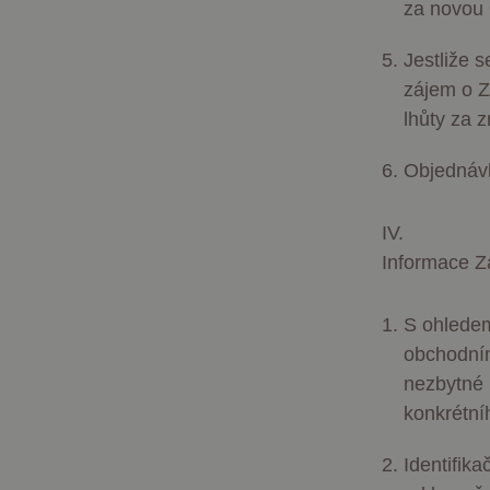
za novou 
Jestliže 
zájem o Z
lhůty za 
Objednávk
IV.
Informace Z
S ohledem
obchodním
nezbytné 
konkrétní
Identifika