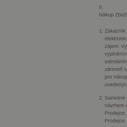
II.
Nákup Zbož
Zákazník 
elektroni
zájem. Vy
vyplněním
odesláním
zároveň s
pro nákup
uvedených
Samotné u
návrhem n
Prodejce,
Prodejce.