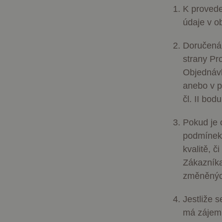
K provede
údaje v 
Název
Název
Doručená 
Posky
Název
Dom
strany Pr
_ga
wp-
wpml_current_lang
_fbp
Meta
Objednávk
Inc.
.dess
anebo v p
čl. II bo
IDE
Goog
_ga_BBNS5JBV9R
.doub
Pokud je 
_gcl_au
Goog
podmínek 
.dess
kvalitě, 
Zákazníka
test_cookie
Goog
.doub
změněných
Jestliže 
má zájem 