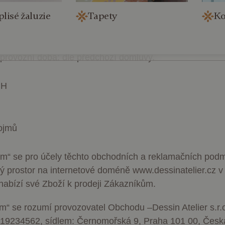
ská
Republika, tel: + 420 777 688 051, e-mail:
info@dessi
plisé žaluzie
Tapety
Ko
ozovny pro osobní odběr, výměnu či reklamace: U Viktor
kov, 130 00, tel: 777 688 051, odpovědná osoba: Barbar
 provozní doba: dle předchozí domluvy.
PH
ojmů
em
“ se pro účely těchto obchodních a reklamačních pod
vý prostor na internetové doméně www.dessinatelier.cz 
nabízí své Zboží k prodeji Zákazníkům.
em
“ se rozumí provozovatel Obchodu –
Dessin Atelier s.r.
Z19234562, sídlem: Černomořská 9, Praha 101 00, Čes