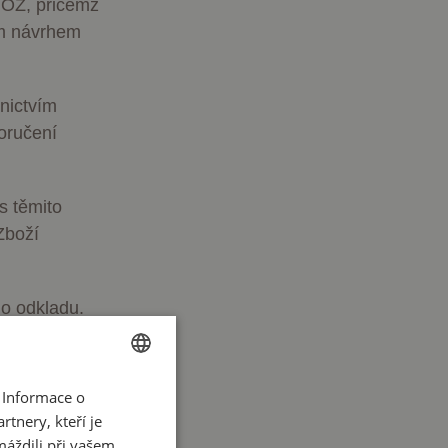
 OZ, přičemž
ým návrhem
nictvím
oručení
s těmito
Zboží
o odkladu.
a přijetí
 Informace o
CZECH
Objednávky,
tnery, kteří je
ENGLISH
em se
máždili při vašem