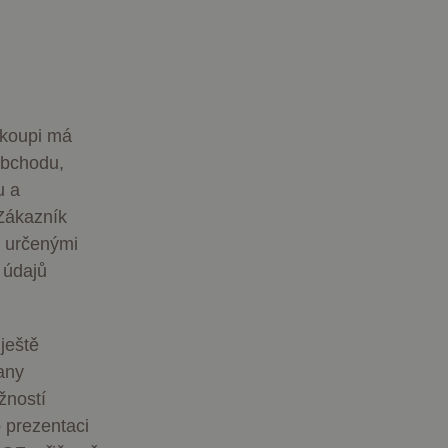
 koupi má
Obchodu,
u a
Zákazník
i určenými
 údajů
ještě
any
žností
 prezentaci