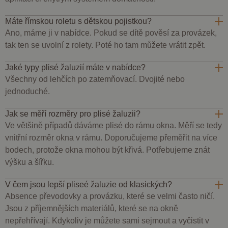
měsíc
soubor
.doubleclick.net
fil
přiřazením
cookie
AJA
náhodně
nastavuje
bu
vygenerovaného
Máte římskou roletu s dětskou pojistkou?
společnost
te
čísla jako
Doubleclick
Ano, máme ji v nabídce. Pokud se dítě pověsí za provázek,
so
identifikátoru
a provádí
co
klienta. Je
informace o
tak ten se uvolní z rolety. Poté ho tam můžete vrátit zpět.
na
součástí
tom, jak
tak
každého
koncový
uži
požadavku na
uživatel
Jaké typy plisé žaluzií máte v nabídce?
kte
stránku na webu
používá
ne
a slouží k
Všechny od lehčích po zatemňovací. Dvojité nebo
webové
při
výpočtu údajů o
stránky a
návštěvnících,
jednoduché.
jakoukoli
relacích a
reklamu,
kampaních pro
kterou
analytické
Jak se měří rozměry pro plisé žaluzii?
koncový
přehledy webů.
uživatel
Ve většině případů dáváme plisé do rámu okna. Měří se tedy
mohl vidět
_ga_BBNS5JBV9R
.dessinatelier.cz
1 rok
Tento soubor
před
vnitřní rozměr okna v rámu. Doporučujeme přeměřit na více
1
cookie používá
návštěvou
měsíc
Google Analytics
bodech, protože okna mohou být křivá. Potřebujeme znát
uvedeného
k zachování
webu.
výšku a šířku.
stavu relace.
_gcl_au
2
Tento
Google LLC
měsíce
soubor
.dessinatelier.cz
V čem jsou lepší pliseé žaluzie od klasických?
4
cookie
týdny
nastavuje
Absence převodovky a provázku, které se velmi často ničí.
společnost
Doubleclick
Jsou z příjemnějších materiálů, které se na okně
a provádí
nepřehřívají. Kdykoliv je můžete sami sejmout a vyčistit v
informace o