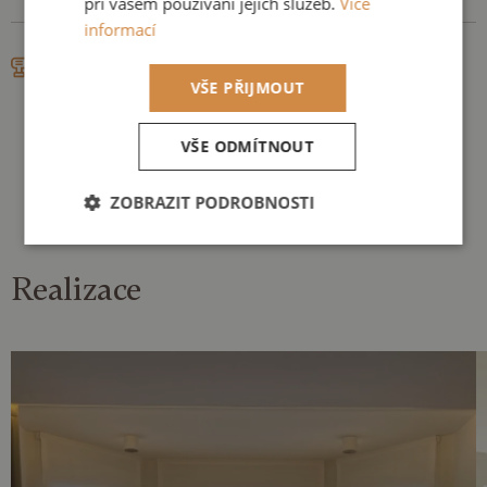
při vašem používání jejich služeb.
Více
těšit.
informací
Instalace
VŠE PŘIJMOUT
Postaráme se o kompletní zajištění montáží kolejnic a
závěsů včetně konečného stylingu. Nespoléhejte na
VŠE ODMÍTNOUT
montáž svépomocí, ale nechte se hýčkat našimi
službami na klíč.
ZOBRAZIT PODROBNOSTI
Nezbytně
Výkonové
Soubory
nutné
soubory
cílení
Realizace
soubory
Funkční soubory