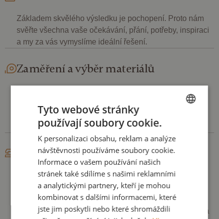
Základem skvělého výsledku je pochopení. Proto nám
svěřte všechna vaše očekávání, přání, potřeby, inspiraci
a my za vás vymyslíme ideální řešení.
Zaměření a výběr materiálů
Pečlivě s vámi projdeme každý detail - od výběru typu
produktů, materiálů, struktur a odstínů. Každý kout
Tyto webové stránky
důkladně změříme a promyslíme, tak aby výsledek byl
používají soubory cookie.
CZECH
přirozenou součástí vašeho prostoru, stylu a života.
K personalizaci obsahu, reklam a analýze
ENGLISH
návštěvnosti používáme soubory cookie.
Výroba
Informace o vašem používání našich
stránek také sdílíme s našimi reklamními
Nápad proměníme v realitu! Tady se ukáže naše
a analytickými partnery, kteří je mohou
řemeslná stránka. V naší šicí dílně nám záleží na
kombinovat s dalšími informacemi, které
každém kroku, který poté obstojí nejen vizuálně, ale i v
jste jim poskytli nebo které shromáždili
každodenním používání. Ten který vydrží, bude sloužit a