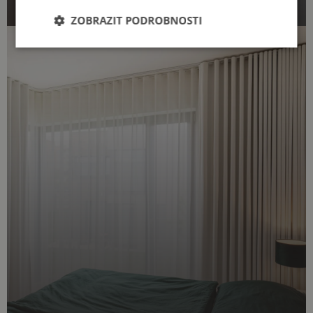
ZOBRAZIT PODROBNOSTI
Nezbytně
Výkonové
Soubory
nutné
soubory
cílení
soubory
Funkční soubory
Nezbytně nutné soubory
Výkonové soubory
Soubory cílení
Funkční soubory
Nezbytně nutné soubory cookie umožňují základní
funkce webových stránek, jako je přihlášení
uživatele a správa účtu. Webové stránky nelze bez
nezbytně nutných souborů cookie správně