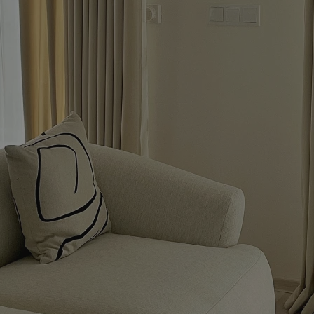
před
návštěvou
uvedeného
webu.
test_cookie
15
Tento
Google LLC
minut
soubor
.doubleclick.net
cookie
nastavuje
společnost
DoubleClick
(kterou
vlastní
společnost
Google),
aby zjistila,
zda
prohlížeč
návštěvníka
webu
podporuje
soubory
cookie.