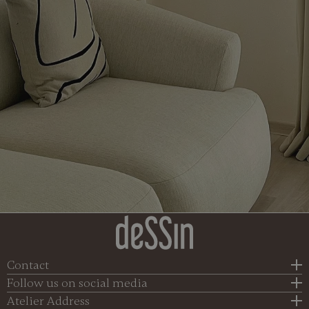
používá
webové
stránky a
jakoukoli
reklamu,
kterou
koncový
uživatel
mohl vidět
před
návštěvou
uvedeného
webu.
test_cookie
15
Tento
Google LLC
minut
soubor
.doubleclick.net
cookie
nastavuje
společnost
DoubleClick
(kterou
vlastní
společnost
Google),
aby zjistila,
zda
prohlížeč
Contact
návštěvníka
webu
Follow us on social media
podporuje
soubory
Atelier Address
cookie.