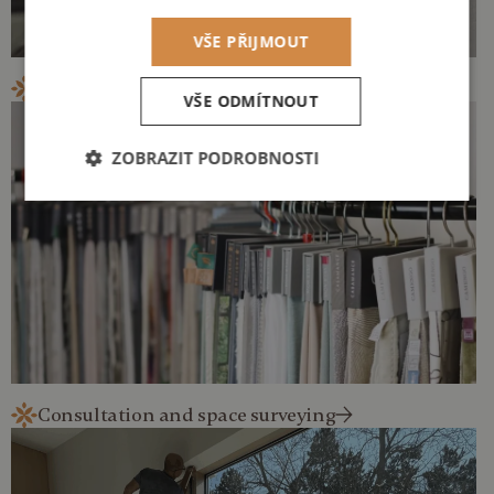
VŠE PŘIJMOUT
Own sewing workshop
VŠE ODMÍTNOUT
ZOBRAZIT PODROBNOSTI
Nezbytně
Výkonové
Soubory
nutné
soubory
cílení
soubory
Funkční soubory
Consultation and space surveying
Nezbytně nutné soubory
Výkonové soubory