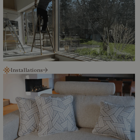
Soubory cílení
Funkční soubory
Nezbytně nutné soubory cookie umožňují základní
funkce webových stránek, jako je přihlášení
uživatele a správa účtu. Webové stránky nelze bez
nezbytně nutných souborů cookie správně
používat.
Poskytovatel /
Název
Vyprší
Popis
Doména
CookieScriptConsent
4
Tento soubor
CookieScript
týdny
cookie
.dessinatelier.cz
2 dny
používá
Installations
služba
Cookie-
Script.com k
zapamatování
předvoleb
souhlasu se
soubory
cookie
návštěvníků.
Je nutné, aby
banner
cookie
Cookie-
Script.com
fungoval
správně.