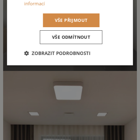
informací
VŠE PŘIJMOUT
VŠE ODMÍTNOUT
ZOBRAZIT PODROBNOSTI
Nezbytně
Výkonové
Soubory
nutné
soubory
cílení
soubory
Funkční soubory