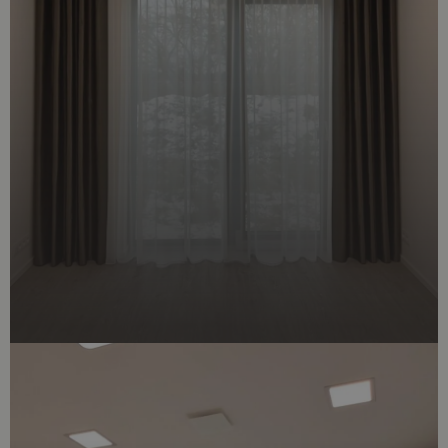
Nezbytně nutné soubory
Výkonové soubory
Soubory cílení
Funkční soubory
Nezbytně nutné soubory cookie umožňují základní
funkce webových stránek, jako je přihlášení
uživatele a správa účtu. Webové stránky nelze bez
nezbytně nutných souborů cookie správně
používat.
Poskytovatel /
Název
Vyprší
Popis
Doména
CookieScriptConsent
4
Tento soubor
CookieScript
týdny
cookie
.dessinatelier.cz
2 dny
používá
služba
Cookie-
Script.com k
zapamatování
předvoleb
souhlasu se
soubory
cookie
návštěvníků.
Je nutné, aby
banner
cookie
Cookie-
Script.com