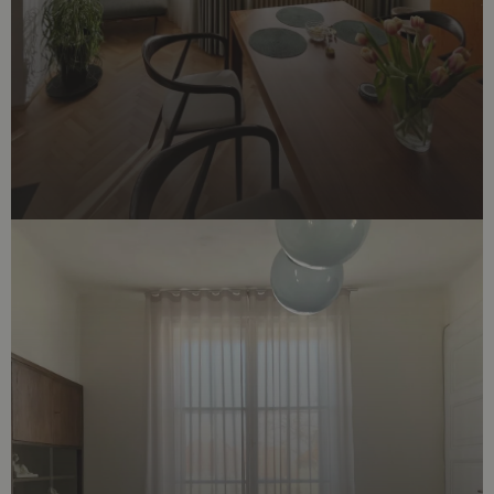
Soubory cílení
Funkční soubory
Nezbytně nutné soubory cookie umožňují základní
funkce webových stránek, jako je přihlášení
uživatele a správa účtu. Webové stránky nelze bez
nezbytně nutných souborů cookie správně
používat.
Poskytovatel /
Název
Vyprší
Popis
Doména
CookieScriptConsent
4
Tento soubor
CookieScript
týdny
cookie
.dessinatelier.cz
2 dny
používá
služba
Cookie-
Script.com k
zapamatování
předvoleb
souhlasu se
soubory
cookie
návštěvníků.
Je nutné, aby
banner
cookie
Cookie-
Script.com
fungoval