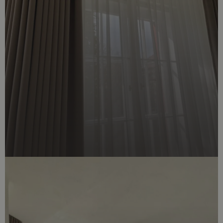
uživatel
používá
webové
stránky a
jakoukoli
reklamu,
kterou
koncový
uživatel
mohl vidět
před
návštěvou
uvedeného
webu.
test_cookie
15
Tento
Google LLC
minut
soubor
.doubleclick.net
cookie
nastavuje
společnost
DoubleClick
(kterou
vlastní
společnost
Google),
aby zjistila,
zda
prohlížeč
návštěvníka
webu
podporuje
soubory