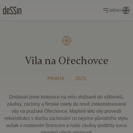
MENU
Vila na Ořechovce
PRAHA
2025
Dodávali jsme kolejnice na míru ohýbané do výklenků,
závěsy, záclony a římské rolety do nově zrekonstruované
vily na pražské Ořechovce. Majitelé této vily provedli
rekonstrukci v duchu zachování co nejvíce původního stylu,
avšak s moderním šmrncem a naše závěsy podtrhly luxus
interiérů všech místností.