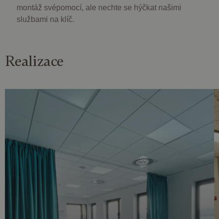
montáž svépomocí, ale nechte se hýčkat našimi
Nezbytně nutné soubory
Výkonové soubory
službami na klíč.
Soubory cílení
Funkční soubory
Nezbytně nutné soubory cookie umožňují základní
funkce webových stránek, jako je přihlášení
Realizace
uživatele a správa účtu. Webové stránky nelze bez
nezbytně nutných souborů cookie správně
používat.
Poskytovatel /
Název
Vyprší
Popis
Doména
CookieScriptConsent
4
Tento soubor
CookieScript
týdny
cookie
.dessinatelier.cz
2 dny
používá
služba
Cookie-
Script.com k
zapamatování
předvoleb
souhlasu se
soubory
cookie
návštěvníků.
Je nutné, aby
banner
cookie
Cookie-
Script.com