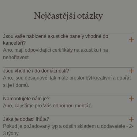
přiřazením
cookie
AJA
náhodně
nastavuje
bu
vygenerovaného
společnost
te
Nejčastější otázky
čísla jako
Doubleclick
so
identifikátoru
a provádí
co
klienta. Je
informace o
na
součástí
tom, jak
tak
každého
koncový
uži
požadavku na
uživatel
Jsou vaše nabízené akustické panely vhodné do
kte
stránku na webu
používá
ne
kanceláří?
a slouží k
webové
při
výpočtu údajů o
stránky a
Ano, mají odpovídající certifikáty na akustiku i na
návštěvnících,
jakoukoli
relacích a
nehořlavost.
reklamu,
kampaních pro
kterou
analytické
koncový
přehledy webů.
uživatel
Jsou vhodné i do domácností?
mohl vidět
_ga_BBNS5JBV9R
.dessinatelier.cz
1 rok
Tento soubor
Ano, jsou designové, tak máte prostor být kreativní a dopřát
před
1
cookie používá
návštěvou
si je i domů.
měsíc
Google Analytics
uvedeného
k zachování
webu.
stavu relace.
Namontujete nám je?
_gcl_au
2
Tento
Google LLC
měsíce
soubor
.dessinatelier.cz
Ano, zajistíme pro Vás odbornou montáž.
4
cookie
týdny
nastavuje
společnost
Jaká je dodací lhůta?
Doubleclick
Pokud je požadovaný typ a odstín skladem u dodavatele - 2-
a provádí
informace o
3 týdny.
tom, jak