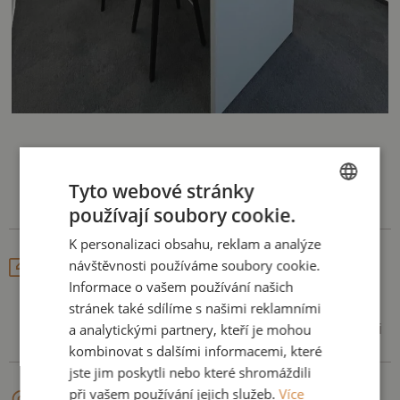
Naše služby
krok za krokem
Tyto webové stránky
používají soubory cookie.
CZECH
K personalizaci obsahu, reklam a analýze
ENGLISH
Konzultace
návštěvnosti používáme soubory cookie.
Informace o vašem používání našich
stránek také sdílíme s našimi reklamními
Základem skvělého výsledku je pochopení. Proto nám
a analytickými partnery, kteří je mohou
svěřte všechna vaše očekávání, přání, potřeby, inspiraci
kombinovat s dalšími informacemi, které
a my za vás vymyslíme ideální řešení.
jste jim poskytli nebo které shromáždili
při vašem používání jejich služeb.
Více
Zaměření a výběr materiálů