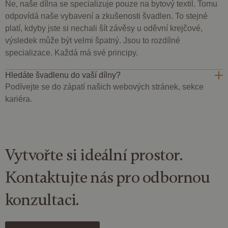
Ne, naše dílna se specializuje pouze na bytový textil. Tomu
4
cookie
týdny
nastavuje
odpovídá naše vybavení a zkušenosti švadlen. To stejné
společnost
Doubleclick
platí, kdyby jste si nechali šít závěsy u oděvní krejčové,
a provádí
výsledek může být velmi špatný. Jsou to rozdílné
informace o
tom, jak
specializace. Každá má své principy.
koncový
uživatel
používá
Hledáte švadlenu do vaší dílny?
webové
stránky a
Podívejte se do zápatí našich webových stránek, sekce
jakoukoli
reklamu,
kariéra.
kterou
koncový
uživatel
mohl vidět
před
návštěvou
uvedeného
Vytvořte si
ideální prostor
.
webu.
test_cookie
15
Tento
Google LLC
Kontaktujte nás pro odbornou
minut
soubor
.doubleclick.net
cookie
nastavuje
konzultaci.
společnost
DoubleClick
(kterou
vlastní
společnost