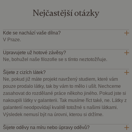
Po
služby Google.
reálném
pov
Tento soubor
čase od
ja
cookie se
Nejčastější otázky
inzerentů
so
používá k
třetích stran
co
rozlišení
pr
jedinečných
IDE
1 rok 1
Tento
Google LLC
po
uživatelů
měsíc
soubor
.doubleclick.net
fil
přiřazením
cookie
Kde se nachází vaše dílna?
AJA
náhodně
nastavuje
bu
vygenerovaného
V Praze.
společnost
te
čísla jako
Doubleclick
so
identifikátoru
a provádí
co
klienta. Je
Upravujete už hotové závěsy?
informace o
na
součástí
tom, jak
tak
Ne, bohužel naše filozofie se s tímto neztotožňuje.
každého
koncový
uži
požadavku na
uživatel
kte
stránku na webu
používá
ne
a slouží k
Šijete z cizích látek?
webové
při
výpočtu údajů o
stránky a
Ne, pokud již máte projekt navržený studiem, které vám
návštěvnících,
jakoukoli
relacích a
reklamu,
pouze prodalo látky, tak by vám to mělo i ušít. Nechceme
kampaních pro
kterou
analytické
zasahovat do rozdělané práce někoho jiného. Pokud jste si
koncový
přehledy webů.
uživatel
nakoupili látky v galanterii. Tak musíme říct také, ne. Látky z
mohl vidět
_ga_BBNS5JBV9R
.dessinatelier.cz
1 rok
Tento soubor
před
galanterií neodpovídají kvalitě totožné s našimi látkami.
1
cookie používá
návštěvou
měsíc
Google Analytics
Výsledek nemusí být na úrovni, kterou si držíme.
uvedeného
k zachování
webu.
stavu relace.
_gcl_au
2
Tento
Šijete oděvy na míru nebo úpravy oděvů?
Google LLC
měsíce
soubor
.dessinatelier.cz