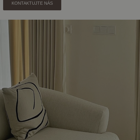
KONTAKTUJTE NÁS
Google),
aby zjistila,
zda
prohlížeč
návštěvníka
webu
podporuje
soubory
cookie.