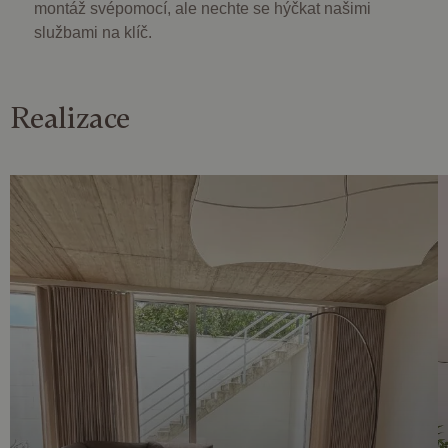
montáž svépomocí, ale nechte se hýčkat našimi
službami na klíč.
Realizace
Nezbytně nutné soubory
Výkonové soubory
Soubory cílení
Funkční soubory
Nezbytně nutné soubory cookie umožňují základní
funkce webových stránek, jako je přihlášení
uživatele a správa účtu. Webové stránky nelze bez
nezbytně nutných souborů cookie správně
používat.
Poskytovatel /
Název
Vyprší
Popis
Doména
CookieScriptConsent
4
Tento soubor
CookieScript
týdny
cookie
.dessinatelier.cz
2 dny
používá
služba
Cookie-
Script.com k
zapamatování
předvoleb
souhlasu se