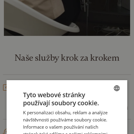
Naše služby
krok za krokem
Konzultace
Tyto webové stránky
Základem skvělého výsledku je pochopení. Proto nám
používají soubory cookie.
CZECH
svěřte všechna vaše očekávání, přání, potřeby, inspiraci
K personalizaci obsahu, reklam a analýze
ENGLISH
a my za vás vymyslíme ideální řešení.
návštěvnosti používáme soubory cookie.
Informace o vašem používání našich
Zaměření a výběr materiálů
stránek také sdílíme s našimi reklamními