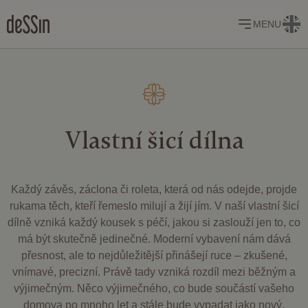
MENU
Vlastní
šicí dílna
Každý závěs, záclona či roleta, která od nás odejde, projde
rukama těch, kteří řemeslo milují a žijí jím. V naší vlastní šicí
dílně vzniká každý kousek s péčí, jakou si zaslouží jen to, co
má být skutečně jedinečné. Moderní vybavení nám dává
přesnost, ale to nejdůležitější přinášejí ruce – zkušené,
vnímavé, precizní. Právě tady vzniká rozdíl mezi běžným a
výjimečným. Něco výjimečného, co bude součástí vašeho
domova po mnoho let a stále bude vypadat jako nový.